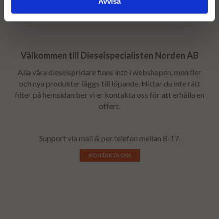
Avvisa
Välkommen till Dieselspecialisten Norden AB
Alla våra dieselspridare finns inte i webshopen, men fler
och nya produkter läggs till löpande. Hittar du inte rätt
filter på hemsidan ber vi er kontakta oss för att erhålla en
offert.
Support via mail & per telefon mellan 8-17.
KONTAKTA OSS