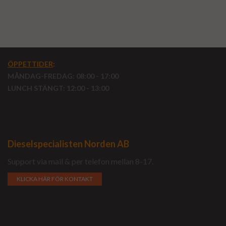
ÖPPETTIDER
:
MÅNDAG-FREDAG: 08:00 - 17:00
LUNCH STÄNGT: 12:00 - 13:00
Dieselspecialisten Norden AB
Support via mail & per telefon mellan 8-17.
KLICKA HÄR FÖR KONTAKT