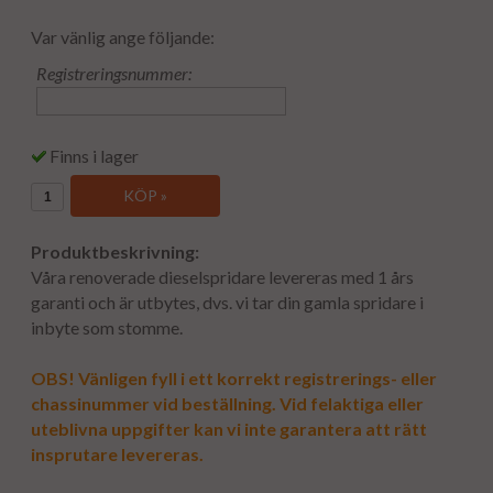
Var vänlig ange följande:
Registreringsnummer:
Finns i lager
KÖP »
Produktbeskrivning:
Våra renoverade dieselspridare levereras med 1 års
garanti och är utbytes, dvs. vi tar din gamla spridare i
inbyte som stomme.
OBS! Vänligen fyll i ett korrekt registrerings- eller
chassinummer vid beställning. Vid felaktiga eller
uteblivna uppgifter kan vi inte garantera att rätt
insprutare levereras.