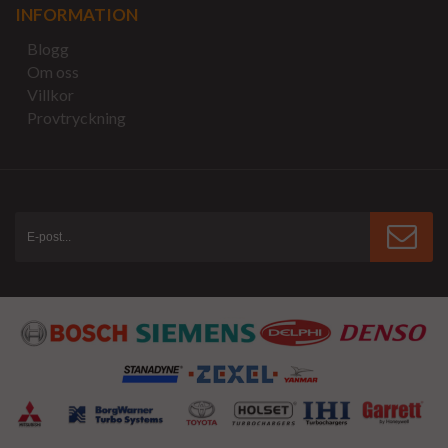
INFORMATION
Blogg
Om oss
Villkor
Provtryckning