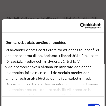
Modell
: Volkswagen Multivan T5 7HM, 7HN, 7HF, 7EF,
7EM, 7EN)
Motorvolym
: 2.5 TDI
Motorkod(er)
: AXE, BPC, BLJ
Hk
: 163, 174
Denna webbplats använder cookies
Kw
: 120, 128
Vi använder enhetsidentifierare för att anpassa innehållet
År
: 2003 - 2009
och annonserna till användarna, tillhandahålla funktioner
för sociala medier och analysera vår trafik. Vi
vidarebefordrar även sådana identifierare och annan
Välkommen till
Originalnummer:
information från din enhet till de sociala medier och
0986441573
BOSCH
annons- och analysföretag som vi samarbetar med.
Dieselspecialisten.se
0986441523
BOSCH
Dessa kan i sin tur kombinera informationen med annan
0414720228
BOSCH
information som du har tillhandahållit eller som de har
För att förbättra din upplevelse på vår hemsida ber vi dig
070130073NX
VW
samlat in när du har använt deras tjänster.
välja vilken kategori du tillhör
070130073N
VW
Samtyckesval