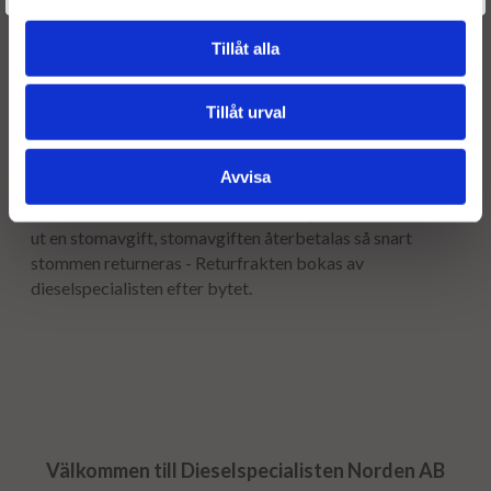
Leveranstid:
Leveranstiden normalt ca är 2-5 arbetsdagar.
Tillåt alla
Garanti:
Tillåt urval
12 månaders garanti.
Avvisa
Stomavgift
Som en säkerhet för att få tillbaka er gamla stomme tar vi
ut en stomavgift, stomavgiften återbetalas så snart
stommen returneras - Returfrakten bokas av
dieselspecialisten efter bytet.
Välkommen till Dieselspecialisten Norden AB