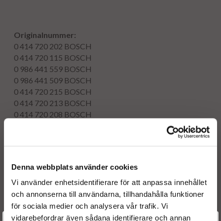
Originalnummer:
0 414 720 202
BOSCH
0 414 720 115
BOSCH
0 986 441 559
BOSCH
0 986 441 509
BOSCH
0 414 720 215
BOSCH
0 414 720 213
BOSCH
0 414 720 208
BOSCH
0 414 720 206
BOSCH
0414720202
BOSCH
0414720115
BOSCH
0986441559
BOSCH
Denna webbplats använder cookies
0986441509
BOSCH
0414720215
BOSCH
Vi använder enhetsidentifierare för att anpassa innehållet
0414720213
BOSCH
och annonserna till användarna, tillhandahålla funktioner
0414720208
BOSCH
för sociala medier och analysera vår trafik. Vi
0414720206
BOSCH
vidarebefordrar även sådana identifierare och annan