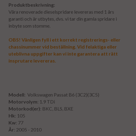
Produktbeskrivning:
Våra renoverade dieselspridare levereras med 1 års
garanti och är utbytes, dvs. vi tar din gamla spridare i
inbyte som stomme.
OBS! Vänligen fyll i ett korrekt registrerings- eller
chassinummer vid beställning. Vid felaktiga eller
uteblivna uppgifter kan vi inte garantera att rätt
insprutare levereras.
Modell
: Volkswagen Passat B6 (3C2)(3C5)
Motorvolym
: 1.9 TDi
Motorkod(er)
: BKC, BLS, BXE
Hk
: 105
Kw
: 77
År
: 2005 - 2010