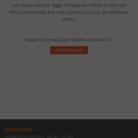
och nya produkter läggs till löpande. Hittar du inte rätt
filter på hemsidan ber vi er kontakta oss för att erhålla en
offert.
Support via mail & per telefon mellan 8-17.
KONTAKTA OSS
ÖPPETTIDER
:
MÅNDAG-FREDAG: 08:00 - 17:00