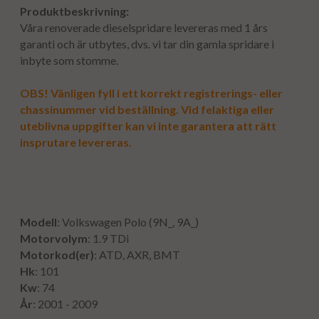
Produktbeskrivning:
Våra renoverade dieselspridare levereras med 1 års
garanti och är utbytes, dvs. vi tar din gamla spridare i
inbyte som stomme.
OBS! Vänligen fyll i ett korrekt registrerings- eller
chassinummer vid beställning. Vid felaktiga eller
uteblivna uppgifter kan vi inte garantera att rätt
insprutare levereras.
Modell
: Volkswagen Polo (9N_, 9A_)
Motorvolym
: 1.9 TDi
Motorkod(er)
: ATD, AXR, BMT
Hk
: 101
Kw
: 74
År
: 2001 - 2009