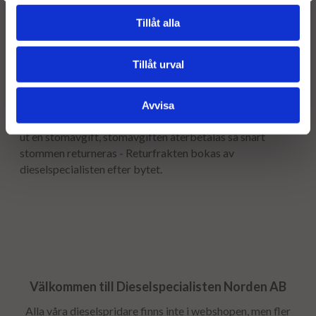
Leveranstiden normalt ca är 2-5 arbetsdagar.
Tillåt alla
Garanti:
12 månaders garanti.
Tillåt urval
Stomavgift
Avvisa
Som en säkerhet för att få tillbaka er gamla stomme tar vi
ut en stomavgift, stomavgiften återbetalas så snart
stommen returneras - Returfrakten bokas av
dieselspecialisten efter bytet.
Välkommen till Dieselspecialisten Norden AB
Alla våra dieselspridare finns inte i webshopen, men fler