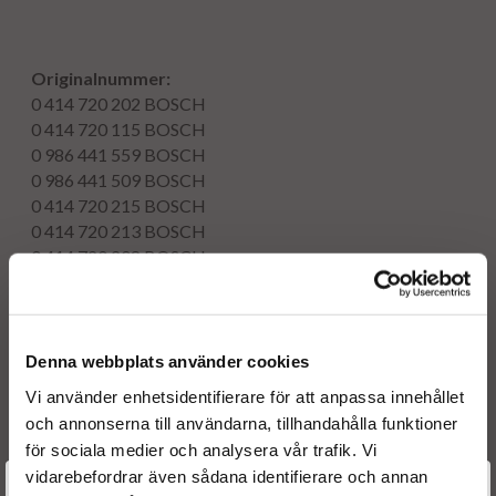
Originalnummer:
0 414 720 202
BOSCH
0 414 720 115
BOSCH
0 986 441 559
BOSCH
0 986 441 509
BOSCH
0 414 720 215
BOSCH
0 414 720 213
BOSCH
0 414 720 208
BOSCH
0 414 720 206
BOSCH
0414720202
BOSCH
0414720115
BOSCH
0986441559
BOSCH
Denna webbplats använder cookies
0986441509
BOSCH
Vi använder enhetsidentifierare för att anpassa innehållet
0414720215
BOSCH
och annonserna till användarna, tillhandahålla funktioner
0414720213
BOSCH
för sociala medier och analysera vår trafik. Vi
0414720208
BOSCH
vidarebefordrar även sådana identifierare och annan
0414720206
BOSCH