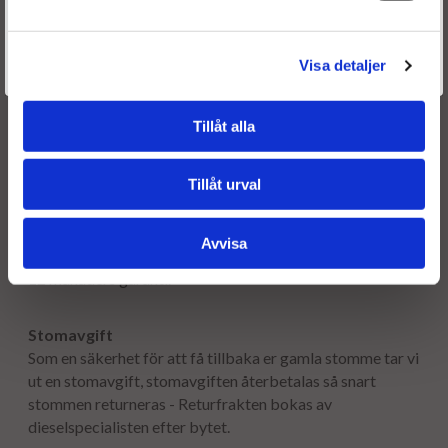
1254398
Är du en återkommande kund & önskar logga in?
Välkommen tillbaka! Klicka här för att komma till dina sidor.
Visa detaljer
Givetvis går det även bra att handla utan att logga in.
Frakt:
Fri frakt både tur & retur.
Tillåt alla
Leveranstid:
Tillåt urval
Leveranstiden normalt ca är 2-5 arbetsdagar.
Avvisa
Garanti:
12 månaders garanti.
Stomavgift
Som en säkerhet för att få tillbaka er gamla stomme tar vi
ut en stomavgift, stomavgiften återbetalas så snart
stommen returneras - Returfrakten bokas av
dieselspecialisten efter bytet.