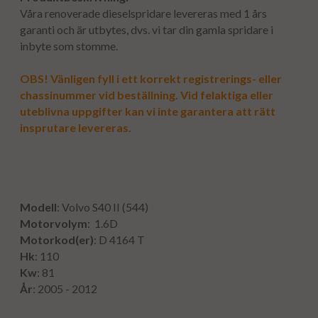
Våra renoverade dieselspridare levereras med 1 års
garanti och är utbytes, dvs. vi tar din gamla spridare i
inbyte som stomme.
OBS! Vänligen fyll i ett korrekt registrerings- eller
chassinummer vid beställning. Vid felaktiga eller
uteblivna uppgifter kan vi inte garantera att rätt
insprutare levereras.
Modell
: Volvo S40 II (544)
Motorvolym
: 1.6D
Motorkod(er)
:
D 4164 T
Hk
: 110
Kw
: 81
År
: 2005 - 2012