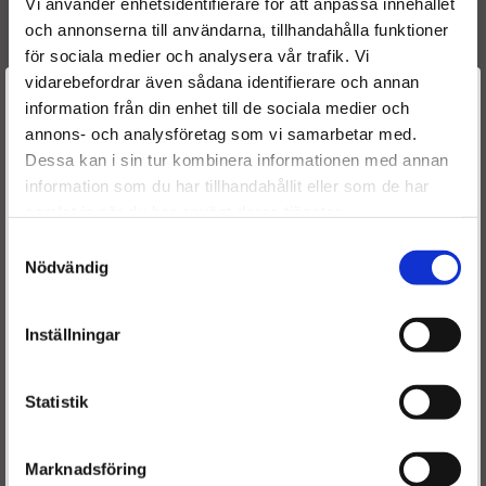
Vi använder enhetsidentifierare för att anpassa innehållet
96 550 450 80
och annonserna till användarna, tillhandahålla funktioner
16 098 494 80
för sociala medier och analysera vår trafik. Vi
Y60313H50
vidarebefordrar även sådana identifierare och annan
Y60413H50
Välkommen till
information från din enhet till de sociala medier och
Y603-13H50
annons- och analysföretag som vi samarbetar med.
Dieselspecialisten.se
Y604-13H50
Dessa kan i sin tur kombinera informationen med annan
9652892080A
information som du har tillhandahållit eller som de har
9655045080
För att förbättra din upplevelse på vår hemsida ber vi dig
samlat in när du har använt deras tjänster.
1609849480
välja vilken kategori du tillhör
96.528920.80A
Samtyckesval
Nödvändig
30757314
8603490
RM3M5Q9F593JA
Inställningar
3M5Q9F593JA
3M5Q9F593GA
3M5Q9A593GA
Statistik
1566432
1366613
1326820
Marknadsföring