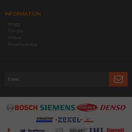
INFORMATION
Blogg
Om oss
Villkor
Provtryckning