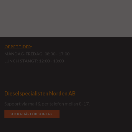
ÖPPETTIDER
:
MÅNDAG-FREDAG: 08:00 - 17:00
LUNCH STÄNGT: 12:00 - 13:00
Dieselspecialisten Norden AB
Support via mail & per telefon mellan 8-17.
KLICKA HÄR FÖR KONTAKT