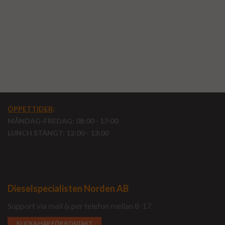
Renoverade EGR kylare till lastbil
Lastbil EGR kylare
EGR kylare lastbil
ÖPPETTIDER
:
MÅNDAG-FREDAG: 08:00 - 17:00
LUNCH STÄNGT: 12:00 - 13:00
Dieselspecialisten Norden AB
Support via mail & per telefon mellan 8-17.
KLICKA HÄR FÖR KONTAKT