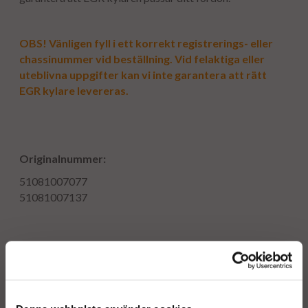
OBS! Vänligen fyll i ett korrekt registrerings- eller
chassinummer vid beställning. Vid felaktiga eller
uteblivna uppgifter kan vi inte garantera att rätt
EGR kylare levereras.
Originalnummer:
51081007077
51081007137
Sitter i följande fordon:
MAN TGL