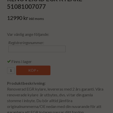
51081007077
12990 kr
inkl moms
Var vänlig ange följande:
Registreringsnummer:
Finns i lager
KÖP »
Produktbeskrivning:
Renoverad EGR kylare, levereras med 2 års garanti. Våra
renoverade kylare är utbytes, dvs. vi tar din gamla
stomme i inbyte. Du bör alltid jämföra
originalnummerna/OE nedan med din nuvarande för att
garantera att EGR kylaren passar ditt fordon.