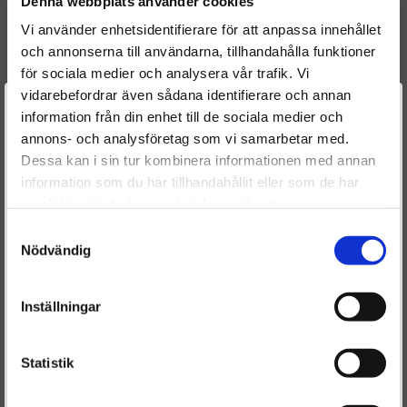
Denna webbplats använder cookies
Vi använder enhetsidentifierare för att anpassa innehållet
och annonserna till användarna, tillhandahålla funktioner
för sociala medier och analysera vår trafik. Vi
vidarebefordrar även sådana identifierare och annan
Välkommen till
information från din enhet till de sociala medier och
Frakt & leverans:
annons- och analysföretag som vi samarbetar med.
Dieselspecialisten.se
Fri frakt tur & retur av stomme - leveranstiden är ca 2-5
Dessa kan i sin tur kombinera informationen med annan
arbetsdagar.
information som du har tillhandahållit eller som de har
För att förbättra din upplevelse på vår hemsida ber vi dig
samlat in när du har använt deras tjänster.
välja vilken kategori du tillhör
Garanti:
Samtyckesval
Våra EGR kylare levereras med 24 månaders garanti.
Nödvändig
Stomavgift
:
Inställningar
Som en säkerhet för att få tillbaka er gamla EGR kylare
tar vi ut en stomavgift. Denna återbetalas så snart vi
erhållit din gamla stomme i retur.
Statistik