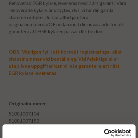
Renoverad EGR kylare, levereras med 2 års garanti. Våra
renoverade kylare är utbytes, dvs. vi tar din gamla
stomme i inbyte. Du bör alltid jämföra
originalnummerna/OE nedan med din nuvarande för att
garantera att EGR kylaren passar ditt fordon.
OBS! Vänligen fyll i ett korrekt registrerings- eller
chassinummer vid beställning. Vid felaktiga eller
uteblivna uppgifter kan vi inte garantera att rätt
EGR kylare levereras.
Originalnummer:
51081007134
51081007153