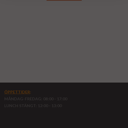
Renoverade EGR kylare till lastbil
Lastbil EGR kylare
EGR kylare lastbil
ÖPPETTIDER
:
MÅNDAG-FREDAG: 08:00 - 17:00
LUNCH STÄNGT: 12:00 - 13:00