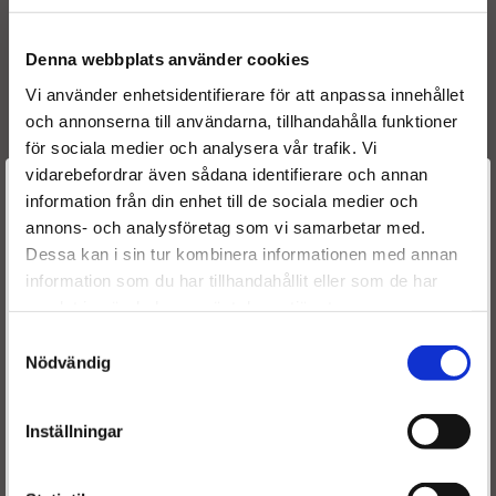
Sitter i följande fordon:
Denna webbplats använder cookies
MAN TGX
Vi använder enhetsidentifierare för att anpassa innehållet
och annonserna till användarna, tillhandahålla funktioner
för sociala medier och analysera vår trafik. Vi
vidarebefordrar även sådana identifierare och annan
Välkommen till
information från din enhet till de sociala medier och
annons- och analysföretag som vi samarbetar med.
Dieselspecialisten.se
Dessa kan i sin tur kombinera informationen med annan
Frakt & leverans:
information som du har tillhandahållit eller som de har
För att förbättra din upplevelse på vår hemsida ber vi dig
Fri frakt tur & retur av stomme - leveranstiden är ca 2-5
samlat in när du har använt deras tjänster.
välja vilken kategori du tillhör
arbetsdagar.
Samtyckesval
Nödvändig
Garanti:
Våra EGR kylare levereras med 24 månaders garanti.
Inställningar
Stomavgift
:
Som en säkerhet för att få tillbaka er gamla EGR kylare