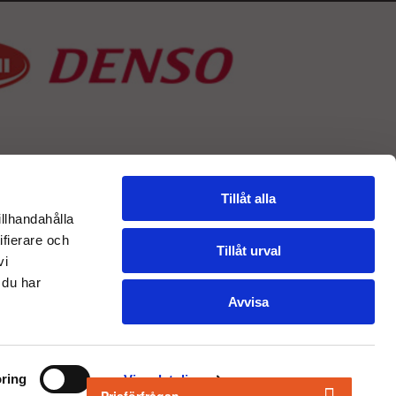
Tillåt alla
illhandahålla
ifierare och
Tillåt urval
vi
 du har
Avvisa
ring
Visa detaljer