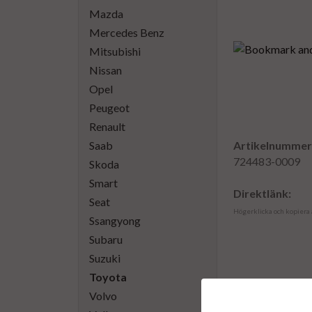
Mazda
Mercedes Benz
Mitsubishi
Nissan
Opel
Peugeot
Renault
Saab
Artikelnummer
724483-0009
Skoda
Smart
Direktlänk:
Seat
Högerklicka och kopiera
Ssangyong
Subaru
Suzuki
Toyota
Volvo