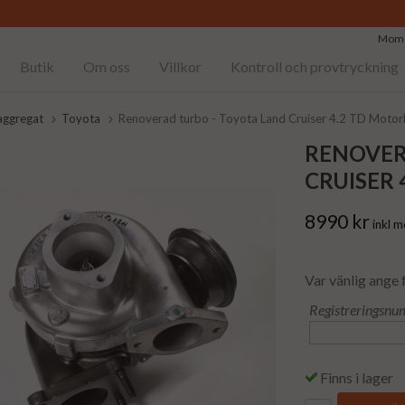
Moms
Butik
Om oss
Villkor
Kontroll och provtryckning
aggregat
Toyota
Renoverad turbo - Toyota Land Cruiser 4.2 TD Moto
RENOVER
CRUISER 
8990 kr
inkl 
Var vänlig ange 
Registreringsnu
Finns i lager