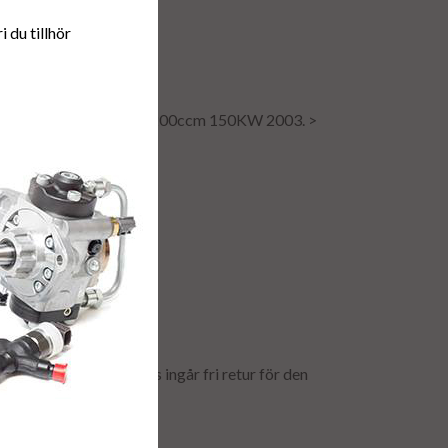
 du tillhör
RUISER 100 (5AT) 4200ccm 150KW 2003. >
et! I debiterat fraktpris ingår fri retur för den
men tillbaka till oss.