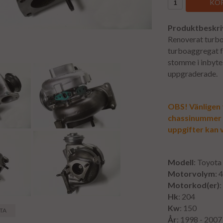
KÖP
Produktbeskri
Renoverat turbo
turboaggregat fr
stomme i inbyte
uppgraderade.
OBS! Vänligen f
chassinummer vi
uppgifter kan v
Modell
: Toyota
Motorvolym
: 
Motorkod(er)
Hk
: 204
Kw
: 150
STA
År
: 1998 - 2007