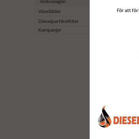
Volkswagen
För att för
Växellådor
Dieselpartikelfilter
Kampanjer