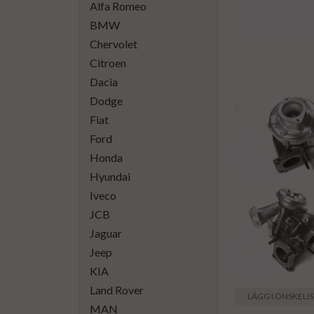
Alfa Romeo
BMW
Chervolet
Citroen
Dacia
Dodge
Fiat
Ford
Honda
Hyundai
Iveco
JCB
Jaguar
Jeep
KIA
Land Rover
LÄGG I ÖNSKELI
MAN