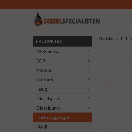
Startsida
Turbo
PRODUKTER
NOX Sensor
EGR
Adblue
Motorer
Insug
Dieselspridare
Dieselpump
Turboaggregat
Audi