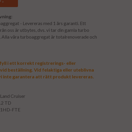
 »
vning:
aggregat - Levereras med 1 års garanti. Ett
ån oss är utbytes, dvs. vi tar din gamla turbo
. Alla våra turboaggregat är totalrenoverade och
yll i ett korrekt registrerings- eller
d beställning. Vid felaktiga eller uteblivna
i inte garantera att rätt produkt levereras.
 Land Cruiser
4.2 TD
: 1HD-FTE