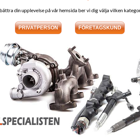
1720117070
17201-17070B
bättra din upplevelse på vår hemsida ber vi dig välja vilken kategori
1720117070B
17201-17070A
1720117070A
TOYOTA LANDC
Fraktkostnad
:
300:- utöver pris
gamla turbo stom