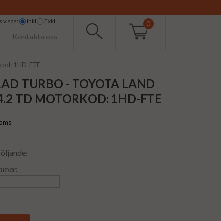
 visas:
Inkl
Exkl
0
Kontakta oss
rkod: 1HD-FTE
AD TURBO - TOYOTA LAND
4.2 TD MOTORKOD: 1HD-FTE
moms
följande:
mmer: