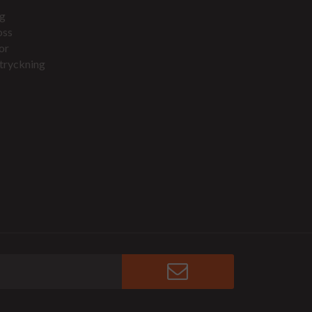
g
oss
or
tryckning