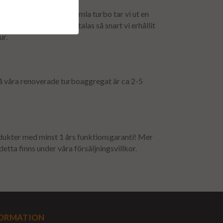
ör att få tillbaka er gamla turbo tar vi ut en
t. Depositionen återbetalas så snart vi erhållit
ur.
å våra renoverade turboaggregat är ca 2-5
odukter med minst 1 års funktionsgaranti! Mer
etta finns under våra försäljningsvillkor.
ORMATION