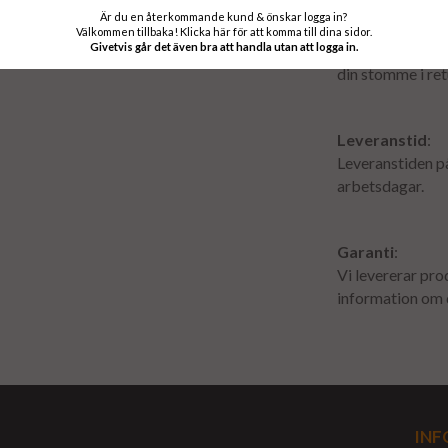
Deposition
:
Är du en återkommande kund & önskar logga in?
Som en säkerhet f
Välkommen tillbaka! Klicka här för att komma till dina sidor.
Givetvis går det även bra att handla utan att logga in.
depositionsavgif
din stomme i ret
Leveranstid
:
Leveranstiden p
arbetsdagar.
Garanti
:
Vi levererar pr
information om d
INF