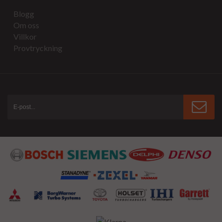
Blogg
Om oss
Villkor
Provtryckning