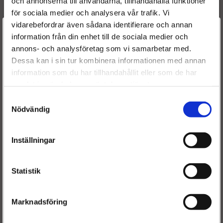
och annonserna till användarna, tillhandahålla funktioner
Toyota Auris 2.0 D-4D
för sociala medier och analysera vår trafik. Vi
Motorkod: 1AD-FTV
vidarebefordrar även sådana identifierare och annan
Motorvolym: 1998
Välkommen till
information från din enhet till de sociala medier och
Hk: 126
annons- och analysföretag som vi samarbetar med.
Dieselspecialisten.se
År: 2007 - 2011
Dessa kan i sin tur kombinera informationen med annan
information som du har tillhandahållit eller som de har
För att förbättra din upplevelse på vår hemsida ber vi dig
samlat in när du har använt deras tjänster.
Originalnummer:
välja vilken kategori du tillhör
Samtyckesval
17201-26051
Nödvändig
17201-0R041
17201-0R040
Inställningar
1720126051
172010R041
172010R040
Statistik
Del nummer:
Marknadsföring
VB21