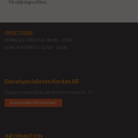
försäljningsvillkor.
ÖPPETTIDER
:
MÅNDAG-FREDAG: 08:00 - 17:00
LUNCH STÄNGT: 12:00 - 13:00
Dieselspecialisten Norden AB
Support via mail & per telefon mellan 8-17.
KLICKA HÄR FÖR KONTAKT
INFORMATION