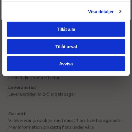
Är du en återkommande kund & önskar logga in?
VB19
Välkommen tillbaka! Klicka här för att komma till dina sidor.
Visa detaljer
Givetvis går det även bra att handla utan att logga in.
Fraktkostnad
:
Tillåt alla
300:- utöver priset! I debiterat fraktpris ingår fri retur för
den gamla turbon tillbaka till oss.
Tillåt urval
Deposition
:
Som en säkerhet för att få tillbaka er gamla turbo tar vi ut
Avvisa
en depositionsavgift. Depositionen återbetalas så snart vi
erhållit din stomme i retur.
Leveranstid
:
Leveranstiden är 2-5 arbetsdagar
Garanti
:
Vi levererar produkter med minst 1 års funktionsgaranti!
Mer information om detta finns under våra