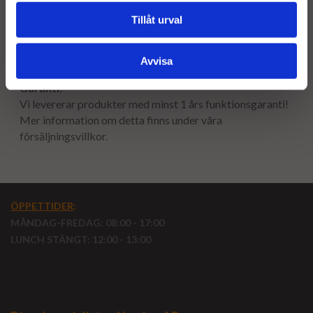
erhållit din stomme i retur.
Tillåt urval
Leveranstid
:
Leveranstiden är 2-5 arbetsdagar
Avvisa
Garanti
:
Vi levererar produkter med minst 1 års funktionsgaranti!
Mer information om detta finns under våra
försäljningsvillkor.
ÖPPETTIDER
:
MÅNDAG-FREDAG: 08:00 - 17:00
LUNCH STÄNGT: 12:00 - 13:00