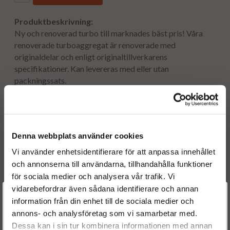
Produktbeskrivning:
Ny och renoverad turbo till marknades bäst pris! Våra
renoverade turboaggregat är renoverade med
originaldelar och enligt originaltillverkarens
specifikationer. Kan levereras med eller utan
packningssats.
OBS! Vänligen fyll i ett korrekt registrerings- eller
chassinummer vid beställning. Vid felaktiga eller
Denna webbplats använder cookies
uteblivna uppgifter kan vi inte garantera att rätt
turboaggregat levereras.
Vi använder enhetsidentifierare för att anpassa innehållet
och annonserna till användarna, tillhandahålla funktioner
för sociala medier och analysera vår trafik. Vi
Toyota Avensis II 2.0 D-4D
vidarebefordrar även sådana identifierare och annan
Välkommen till
Motorkod: 1C-DFTV
information från din enhet till de sociala medier och
Motorvolym: 1995
annons- och analysföretag som vi samarbetar med.
Dieselspecialisten.se
Hk: 116
Dessa kan i sin tur kombinera informationen med annan