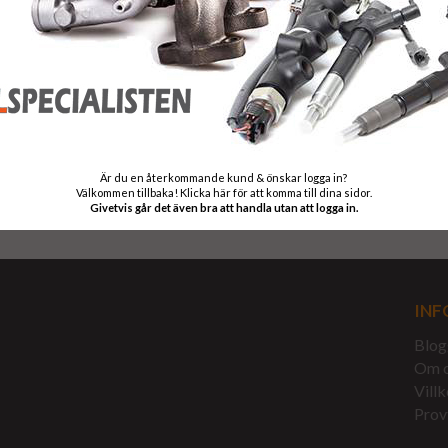
din stomme i ret
Leveranstid
:
Leveranstiden ä
Garanti
:
Vi levererar pr
information om d
Är du en återkommande kund & önskar logga in?
Välkommen tillbaka! Klicka här för att komma till dina sidor.
Givetvis går det även bra att handla utan att logga in.
INF
Blog
Om 
Villk
Prov