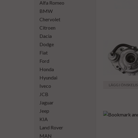
Alfa Romeo
BMW
Chervolet
Citroen
Dacia
Dodge
Fiat
Ford
Honda
Hyundai
LÄGG I ÖNSKELI
Iveco
JCB
Jaguar
Jeep
KIA
Land Rover
MAN