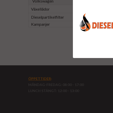
Volkswagen
Växellådor
Dieselpartikelfilter
Kampanjer
ÖPPETTIDER
:
MÅNDAG-FREDAG: 08:00 - 17:00
LUNCH STÄNGT: 12:00 - 13:00