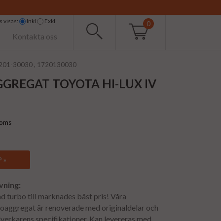
 visas:
Inkl
Exkl
0
Kontakta oss
17201-30030 , 1720130030
GREGAT TOYOTA HI-LUX IV
moms
 »
vning:
 turbo till marknades bäst pris! Våra
oaggregat är renoverade med originaldelar och
illverkarens specifikationer. Kan levereras med