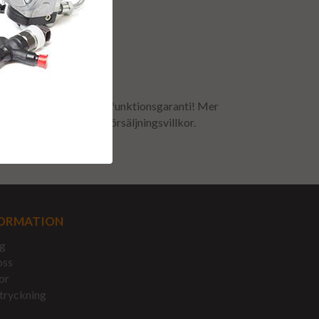
ur.
r 2-5 arbetsdagar
odukter med minst 1 års funktionsgaranti! Mer
etta finns under våra försäljningsvillkor.
ORMATION
g
oss
or
tryckning