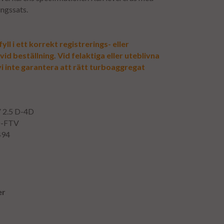
ingssats.
yll i ett korrekt registrerings- eller
d beställning. Vid felaktiga eller uteblivna
vi inte garantera att rätt turboaggregat
V 2.5 D-4D
D-FTV
494
er