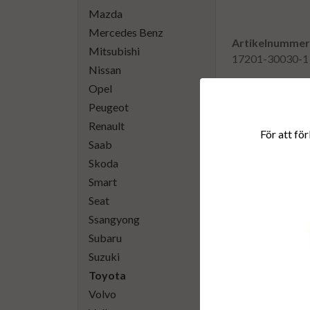
Mazda
Mercedes Benz
Artikelnummer
Mitsubishi
17201-30030-1
Nissan
Opel
Direktlänk:
Peugeot
Högerklicka och kopiera
Renault
För att för
Saab
Skoda
Smart
Seat
Ssangyong
Subaru
Suzuki
Toyota
Volvo