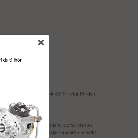
 du tillhör
et! I debiterat fraktpris ingår fri retur för den
baka till oss.
ör att få tillbaka er gamla turbo tar vi ut en
t. Depositionen återbetalas så snart vi erhållit