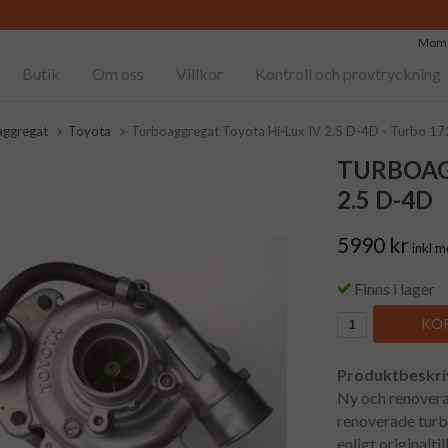
Moms
Butik
Om oss
Villkor
Kontroll och provtryckning
aggregat
Toyota
Turboaggregat Toyota Hi-Lux IV 2.5 D-4D - Turbo 
TURBOAG
2.5 D-4D
5990 kr
inkl 
Finns i lager
KÖP
Produktbeskri
Ny och renoverad
renoverade turb
enligt originalt