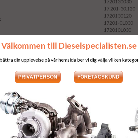
1720130030
17.201-30.120
1720130120
:
17201-0L030
172010L030
Välkommen till Dieselspecialisten.se
 adressen
Del nummer
bättra din upplevelse på vår hemsida ber vi dig välja vilken kategori
17201-30030
17.201-30.030
Fraktkostnad
:
300:- utöver pris
gamla turbon till
Deposition
:
Som en säkerhet f
depositionsavgif