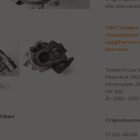
eller utan packn
OBS! Vänligen f
chassinummer vi
uppgifter kan 
levereras.
Toyota Hi-Lux 
Motorkod: 2K
Motorvolym: 2
STA
Hk: 102
År: 2005 - 2007
Originalnumm
17.201-30.030