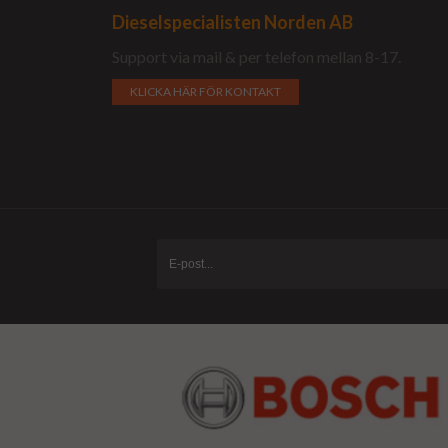
Dieselspecialisten Norden AB
Support via mail & per telefon mellan 8-17.
KLICKA HÄR FÖR KONTAKT